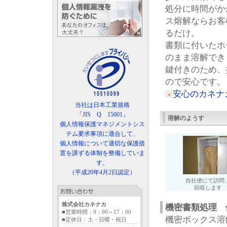
処分に時間がか
ス熔解ならお客
るだけ。
書類に付いたホ
のまま溶解でき
鍵付きのため、
ので安心です。
安心のカネナ
当社は日本工業規格
「JIS Q 15001」
溶解のようす
個人情報保護マネジメントシス
テム要求事項に適合して、
個人情報について適切な保護措
置を講ずる体制を整備していま
す。
（平成20年4月2日認定）
自社便にて訪問
回収します
株式会社カネナカ
機密書類処理 
■営業時間：9：00～17：00
機密ボックス
■定休日：土・日曜・祝日