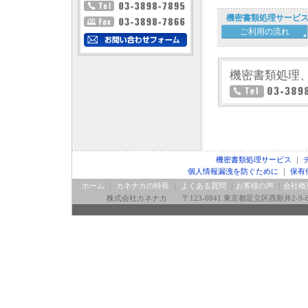
機密書類処理サービ
ご利用の流れ
機密書類処理
機密書類処理サービス
｜
個人情報漏洩を防ぐために
｜
保有
ホーム
｜
カネナカの特長
｜
よくある質問
｜
お客様の声
｜
会社概
株式会社カネナカ 〒123-0841 東京都足立区西新井2-9-8 Tel：03-3