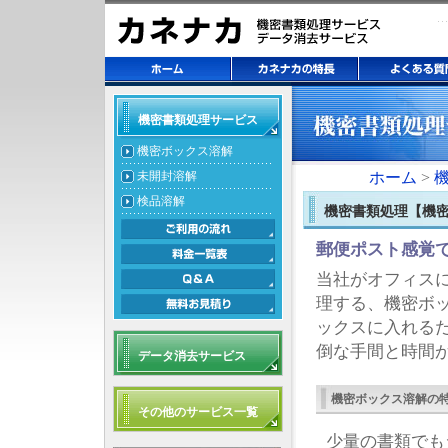
機密書類処理サービス
機密ボックス溶解
未開封溶解
ホーム
>
検品溶解
機密書類処理【機
郵便ポスト感覚
当社がオフィス
理する、機密ボ
ックスに入れる
倒な手間と時間
データ消去サービス
機密ボックス溶解の
その他のサービス一覧
少量の書類でも